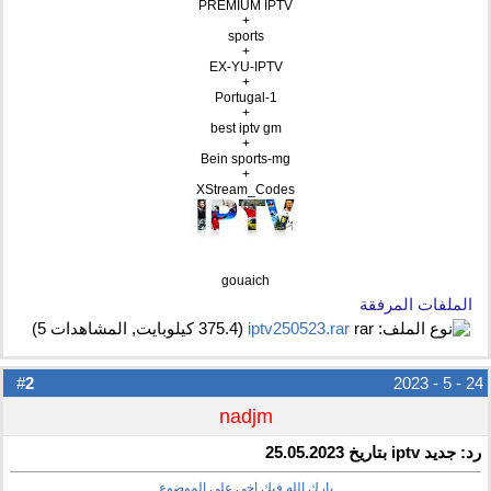
PREMIUM IPTV
+
sports
+
EX-YU-IPTV
+
Portugal-1
+
best iptv gm
+
Bein sports-mg
+
XStream_Codes
gouaich
الملفات المرفقة
iptv250523.rar‏
(375.4 كيلوبايت, المشاهدات 5)
2
#
24 - 5 - 2023
nadjm
رد: جديد iptv بتاريخ 25.05.2023
بارك الله فيك اخي على الموضوع