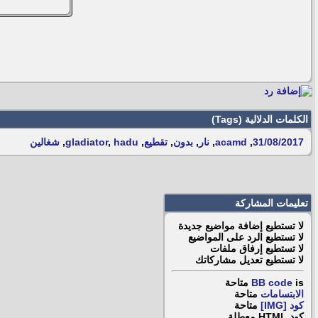
الكلمات الدلالية (Tags)
31/08/2017
,
acamd
,
نار
,
بدون
,
تقطيع
,
hadu
,
gladiator
,
شغالين
تعليمات المشاركة
لا تستطيع
إضافة مواضيع جديدة
لا تستطيع
الرد على المواضيع
لا تستطيع
إرفاق ملفات
لا تستطيع
تعديل مشاركاتك
is
BB code
متاحة
الابتسامات
متاحة
كود [IMG]
متاحة
كود HTML
معطلة