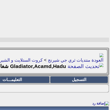
منتديات ثري جي شيرنج
>
كروت الستلايت و الشيرن
Gladiator,Acamd,Hadu شغالين نار بدون تقطيع 31/08/2017 ‏
التسجيل
التعليمـــات