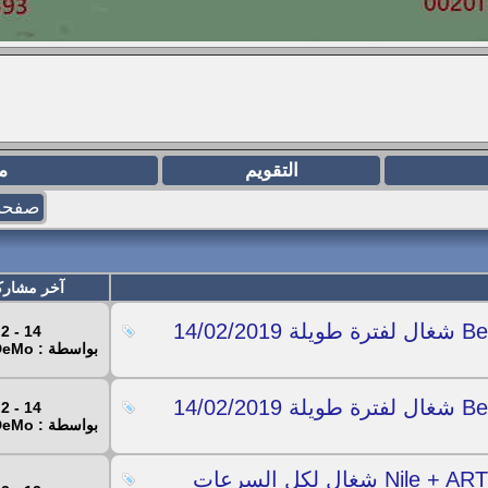
التقويم
م
صفحة 6 من
آخر مشارك
14 - 2 - 2019
بواسطة : Mr.DeMo
14 - 2 - 2019
بواسطة : Mr.DeMo
سيرفر M3U طلقة لقنوات Nile + ART + OSN + Bein شغال لكل السرعات