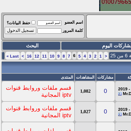
اسم العضو
حفظ البيانات؟
كلمة المرور
شاركات اليوم
البحث
 25
6
»
Last
>
16
12
11
10
9
8
7
5
4
3
2
1
<
ة
مشاركات
المشاهدات
المنتدى
قسم ملفات وروابط قنوات
0
1,082
iptv المجانية
قسم ملفات وروابط قنوات
0
1,027
iptv المجانية
قسم ملفات وروابط قنوات