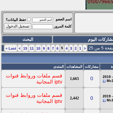
اسم العضو
حفظ البيانات؟
كلمة المرور
شاركات اليوم
البحث
ة 5 من 25
5
»
Last
>
15
11
10
9
8
7
6
4
3
2
1
<
ة
مشاركات
المشاهدات
المنتدى
قسم ملفات وروابط قنوات
0
1,665
iptv المجانية
قسم ملفات وروابط قنوات
0
2,442
iptv المجانية