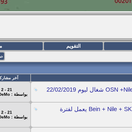
التقويم
م
صفح
آخر مشارك
21 - 2 - 2019
بواسطة : Mr.DeMo
سيرفر IPTV عالمى دائم لقنوات Bein + Nile + SKY + OSN يعمل لفترة
21 - 2 - 2019
بواسطة : Mr.DeMo