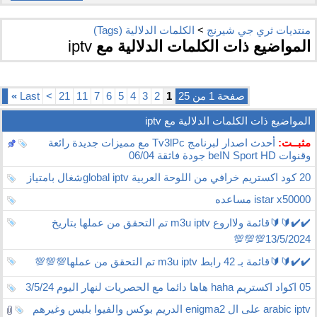
منتديات ثري جي شيرنج
>
الكلمات الدلالية (Tags)
المواضيع ذات الكلمات الدلالية مع
iptv
صفحة 1 من 25
1
2
3
4
5
6
7
11
21
>
Last
»
المواضيع ذات الكلمات الدلالية مع
iptv
مثبــت:
أحدث اصدار لبرنامج Tv3lPc مع مميزات جديدة رائعة
وقنوات beIN Sport HD جودة فاثقة 06/04
20 كود اكستريم خرافي من اللوحة العربية global iptvشغال بامتياز
istar x50000 مساعده
✔️✔️🔰🔰قائمة ولااروع m3u iptv تم التحقق من عملها بتاريخ
13/5/2024💯💯💯
✔️✔️🔰🔰قائمة بـ 42 رابط m3u iptv تم التحقق من عملها💯💯💯
05 اكواد اكستريم haha هاها دائما مع الحصريات لنهار اليوم 3/5/24
arabic iptv على ال enigma2 الدريم بوكس والفيوا بليس وغيرهم