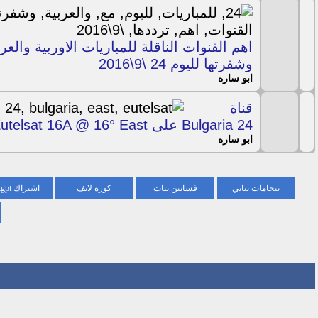
اهم القنوات الناقلة للمباريات الاوربية والعر
وشفرتها لليوم 24 \9\2016
ابو ساره
قناة
Bulgaria 24 على Eutelsat 16A @ 16° East
ابو ساره
بيجامات بناتي
فساتين بنات
كورة لايف
اشتراك chatgpt