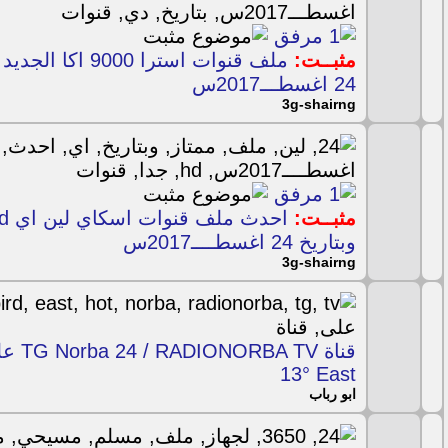
مثبــت:
ملف قنوات استرا 00
24 اغسطـــ2017س
3g-shairng
مثبــت:
وبتاريخ 24 اغسطــــ2017س
3g-shairng
13° East
ابو رباب