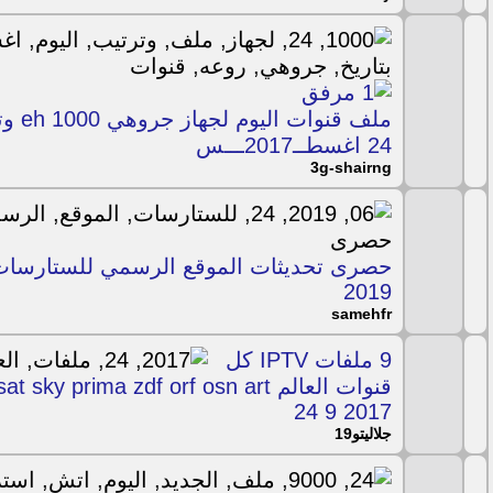
ملف قنو
24 اغسطــ2017ـــس
3g-shairng
2019
samehfr
9 ملفات IPTV كل
قنوات العالم ky prima zdf orf osn art
24 9 2017
جلاليتو19