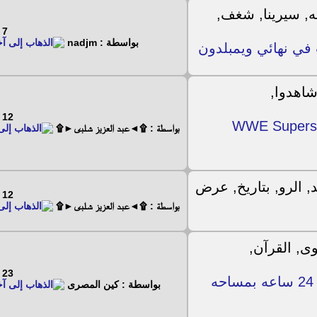
7 - 4 - 2024
بواسطة : nadjm
12 - 6 - 2023
يات غاية فى القوة بعرض WWE Supershow
بواسطة : ۩◄عبد العزيز شلبى►۩
12 - 6 - 2023
بواسطة : ۩◄عبد العزيز شلبى►۩
23 - 2 - 2023
إذاعه تفسير القرآن للشيخ الشعراوى يعمل 24 ساعه بمساحه
بواسطة : كين المصرى