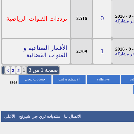
0
ترددات القنوات الرياضية
2,516
الأقمار الصناعية و
1
2,709
القنوات الفضائية
صفحة 1 من 3
1
>
3
2
yal
yalla live
الاسطورة لبث
حسابات ببجي
sses
المباريات
الاتصال بنا
-
منتديات ثري جي شيرنج
-
الأعلى