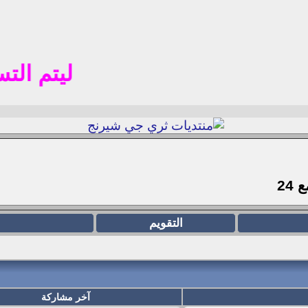
ليتم التسجيل ف
مع
24
التقويم
آخر مشاركة