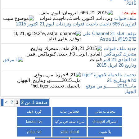
2015
مثبــت:
ملف قنوات
لترومان 666 تاجيت باحدث قنوات وترددات ليوم 21 اكتوبر 2015
توقف قناة Channel 21 على
Astra 1L @19.2°E
جديد ملف قنوات
متحرك كيوماكس
h3 العادي 21 قمر
وتاريخ 28 ابريل 2015
تحديث بالجملة لاجهزة tiger*
e hd وبتاريخ 21
مايـــ2015ـــــــــو من موقع
الجهاز
صفحة 1 من 2
1
2
>
بيجامات بناتي
فساتين بنات
كورة لايف
اشتراك chatgpt
شراء شقة في تركيا
koora live
يلا شوت
yalla shoot
yalla live