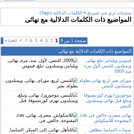
منتديات ثري جي شيرنج
>
الكلمات الدلالية (Tags)
المواضيع ذات الكلمات الدلالية مع
نهائى
صفحة 1 من 9
1
2
3
4
5
6
7
>
Last
»
المواضيع ذات الكلمات الدلالية مع
نهائى
فينوس ويليامز تبلغ نهائى
ويمبلدون للتنس لأول مرة
منذ 2009
موراى يعبر لربع نهائى بطولة
ويمبلدون للتنس
موجوروزا تهزم كوزنتسوفا
وتبلغ قبل نهائى ويمبلدون
للتنس
نهائى مصرى خالص فى cas
المفتوحة للاسكواش
سيدات السامبا يتطلعن