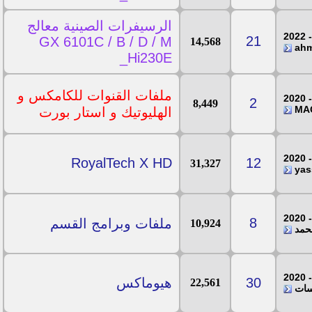
الرسيفرات الصينية معالج
21
GX 6101C / B / D / M
14,568
_Hi230E
ملفات القنوات للكامكس و
2
8,449
الهليوتيك و استار بورت
RoyalTech X HD
12
31,327
8
ملفات وبرامج القسم
10,924
محمد
30
هيوماكس
22,561
 سات