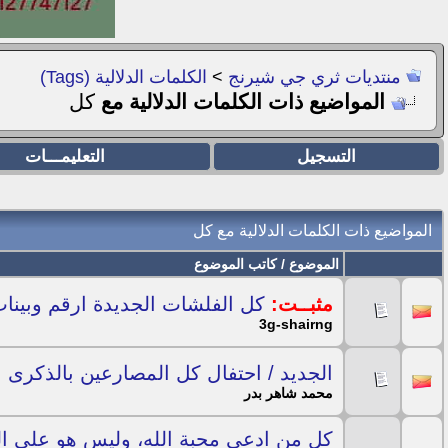
منتديات ثري جي شيرنج
>
الكلمات الدلالية (Tags)
المواضيع ذات الكلمات الدلالية مع
كل
التسجيل
التعليمـــات
المواضيع ذات الكلمات الدلالية مع
كل
الموضوع / كاتب الموضوع
مثبــت:
كل الفلشات الجديدة ارقم وبينات ال
3g-shairng
الجديد / احتفال كل المصارعين بالذكرى الس
محمد شاهر بدر
كل من ادعى محبة الله، وليس هو على ال