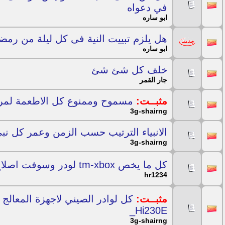
في دعواه
ابو ساره
هل يلزم تبييت النية فى كل ليلة من رمض
ابو ساره
خلف كل شئ شئ
جار القمر
مثبــت:
مسموح وممنوع كل الاطعمة لمر
3g-shairng
الانبياء الترتيب حسب الزمن وعمر كل نبي 25 نبي مرسل وموحي ا
3g-shairng
كل ما يخص tm-xbox لودر وسوفت اصلاح +ملفات قنوات
hr1234
مثبــت:
_Hi230E
3g-shairng