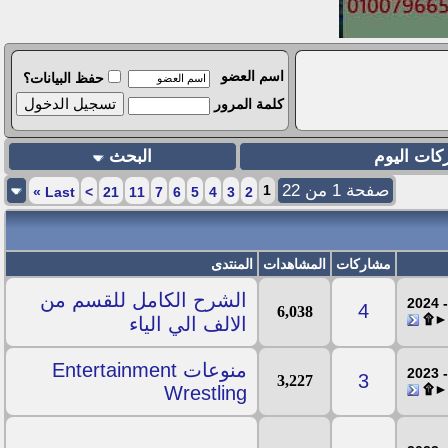
اسم العضو
حفظ البيانات؟
كلمة المرور
كات اليوم
البحث
صفحة 1 من 22
1
»
Last
>
21
11
7
6
5
4
3
2
مشاركات
المشاهدات
المنتدى
الشرح الكامل للقسم من
4
6,038
بى►۩
الالف الي الياء
منوعات Entertainment
3
3,227
بى►۩
Wrestling