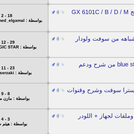
كل اللوادر بالعربي لاجهزة المعالج GX 6101C / B / D / M
18 - 2 - 2022
بواسطة : ahmed_elgamal
ص رسيفر جاك 5100 واشباهه من سوفت ولودار
29 - 12 - 2020
بواسطة : MAGIC STAR
كل متحب ان تعرفة عن جهاز blue star من شرح ودعم
23 - 11 - 2020
بواسطة : yasserzaki
مايخص EH 9900 hd-PVR استرا سوفت وشرح وقنوات
8 - 9 - 2020
بواسطة : مازن 
وملفات لجهاز + اللودر
3 - 4 - 2020
بواسطة : هيثم