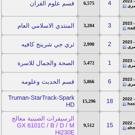
4
قسم علوم القران
6,575
مصرى
3
المنتدي الاسلامي العام
3,204
2
ثري جي شرينج كافيه
2,990
مصرى
1
الصحة والجمال للاسرة
5,472
مصرى
6
قسم الحديث وعلومه
5,866
مصرى
Truman-StarTrack-Spark
18
15,296
HD
الرسيفرات الصينية معالج
15
GX 6101C / B / D / M
9,512
_Hi230E