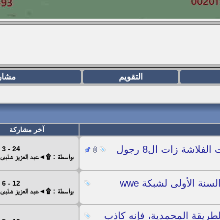
التقويم
مشار
آخر مشاركة
فلاشة زات ال8 رجول
24 - 3 - 2024
بواسطة : ۩◄عبد العزيز شل
نة الأولى لشبكة wwe
12 - 6 - 2023
بواسطة : ۩◄عبد العزيز شل
طريقة المحمدية، فإنه كاذب