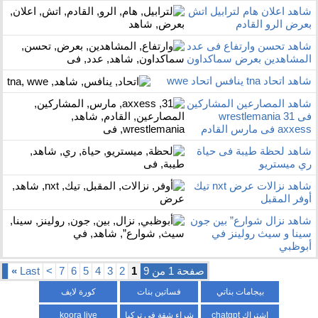
شاهد اعلان هام لترابيل اتش
بعرض الرو القادم
شاهد تحسن وارتفاع فى عدد
المشاهدين بعرض سماكداون
شاهد اتحاد tna ينافس اتحاد wwe
شاهد المصارعين المشاركين
فى wrestlemania 31
axxess فى مارس القادم
شاهد لحظة طيبة فى حياة
ري ميستريو
شاهد نزالات عرض nxt تيك
أوفر المقبل
شاهد نزال شوارع” بين جون
سينا و سيث رولينز في
أبوظبي
صفحة 1 من 9
1
2
3
4
5
6
7
>
Last
»
بيجامات بناتي
فساتين بنات
كورة لايف
اشتراك chatgpt
شراء شقة في تركيا
koora live