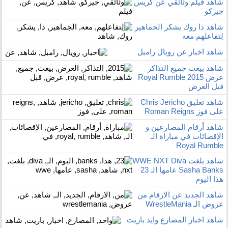
شاهد فيلم وثائقي عن كريس
جيركو
شاهد ذا روك يشكر الجماهير
لِتفاعلهم معه
شاهد اخبار عن رويال رامبل
شاهد بيعت جميع التذاكر
عرض Royal Rumble 2015
قبل العرض
شاهد تعليق Chris Jericho
على فوز Roman Reigns
شاهد أرقام المصارعين و
الإقصائات في مباراة الـ
Royal Rumble
شاهد بلغت WWE NXT Diva
Sasha Banks عامها الـ 23
هذا اليوم
شاهد الجديد عن الارقام من
عروض الـ WrestleMania
شاهد اخبار المصارع وايد باريت