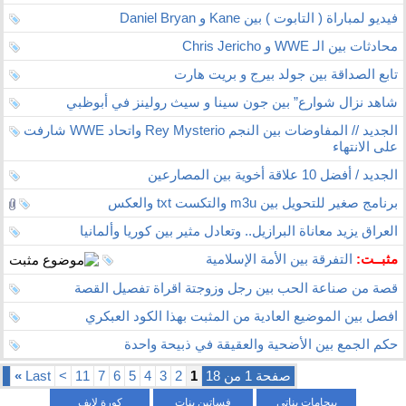
فيديو لمباراة ( التابوت ) بين Kane و Daniel Bryan
محادثات بين الـ WWE و Chris Jericho
تابع الصداقة بين جولد بيرج و بريت هارت
شاهد نزال شوارع” بين جون سينا و سيث رولينز في أبوظبي
الجديد // المفاوضات بين النجم Rey Mysterio واتحاد WWE شارفت
على الانتهاء
الجديد / أفضل 10 علاقة أخوية بين المصارعين
برنامج صغير للتحويل بين m3u والتكست txt والعكس
العراق يزيد معاناة البرازيل.. وتعادل مثير بين كوريا وألمانيا
مثبــت:
التفرقة بين الأمة الإسلامية
قصة من صناعة الحب بين رجل وزوجتة اقراة تفصيل القصة
افصل بين الموضيع العادية من المثبت بهذا الكود العبكري
حكم الجمع بين الأضحية والعقيقة في ذبيحة واحدة
صفحة 1 من 18
1
2
3
4
5
6
7
11
>
Last
»
بيجامات بناتي
فساتين بنات
كورة لايف