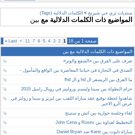
منتديات ثري جي شيرنج
>
الكلمات الدلالية (Tags)
المواضيع ذات الكلمات الدلالية مع
بين
صفحة 1 من 18
1
2
3
4
5
6
7
11
>
Last
»
المواضيع ذات الكلمات الدلالية مع
بين
تعرف على الفرق بين «الشفع والوتر»
الصدق في التجارة في حياتنا المعاصرة بين الواقع والمأمول -
ما الفرق بين الريسفر ال hd و ال fhd
حزام البطولة بين سينا وليسنر ورولينز في رويال رامبل 2015
شاهدوا لحظة توقيع عقد مباراة اللقب بين ليزنر و سينا و رولنز في
عرض الرو الاخير
لقاء وجلسة حوارية بين اتش و ستينج
التخطيط لعداوة بين Rusev و John Cena
مباراة تابوت بين Kane ضد Daniel Bryan