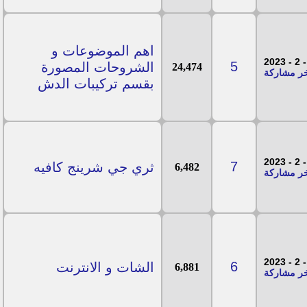
اهم الموضوعات و
5
الشروحات المصورة
24,474
بقسم تركيبات الدش
7
ثري جي شرينج كافيه
6,482
6
الشات و الانترنت
6,881