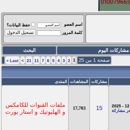
اسم العضو
حفظ البيانات؟
كلمة المرور
مشاركات اليوم
البحث
صفحة 1 من 25
1
»
Last
>
21
11
7
6
5
4
3
2
مشاركات
المشاهدات
المنتدى
ملفات القنوات للكامكس
15
17,703
و الهليوتيك و استار بورت