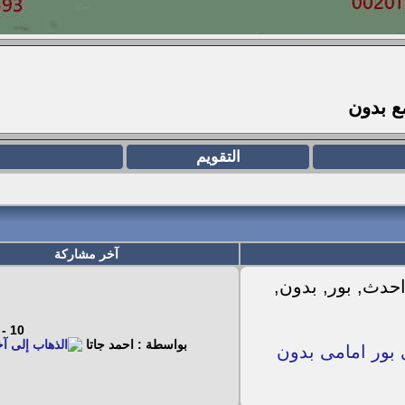
مع
بدون
التقويم
آخر مشاركة
10 - 12 - 2025
بواسطة : احمد جاتا
رسيفر camex 780 i الفضى بور امامى بدون