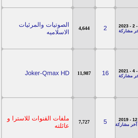
الصوتيات والمرئيات
2
4,644
الاسلاميه
Joker-Qmax HD
16
11,987
ملفات القنوات للاسترا و
5
7,727
عائلته