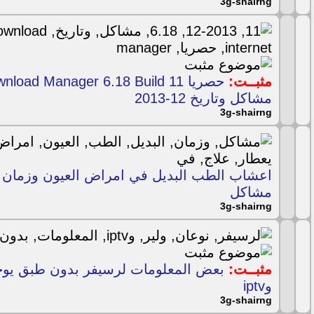
3g-shairng
مثبــت:
مشاكل وتاريخ 12-2013
3g-shairng
اعشاب الطب البديل في امراض العيون وزمان ي
مشاكل
3g-shairng
مثبــت:
بعض المعلومات لرسيفر بدون طبق يوج
وiptv
3g-shairng