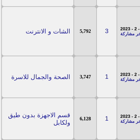
3
الشات و الانترنت
5,792
1
الصحة والجمال للاسرة
3,747
قسم الاجهزة بدون طيق
1
6,128
ولكابل