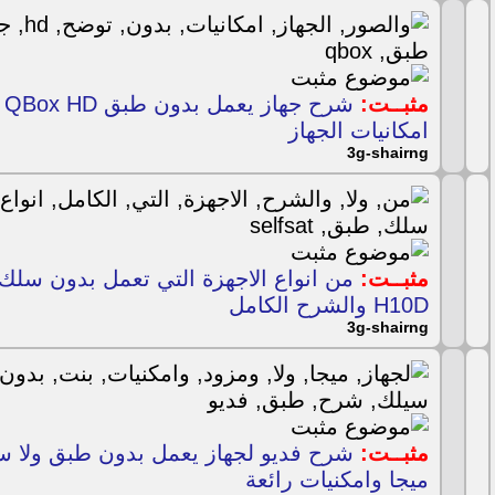
مثبــت:
شر
امكانيات الجهاز
3g-shairng
مثبــت:
H10D والشرح الكامل
3g-shairng
مثبــت:
ميجا وامكنيات رائعة