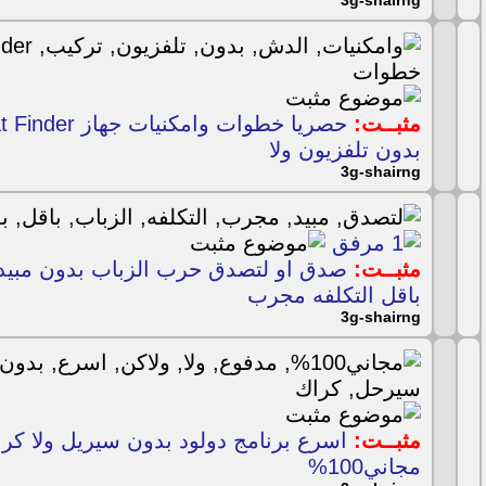
3g-shairng
مثبــت:
بدون تلفزيون ولا
3g-shairng
مثبــت:
صدق او لتصدق حرب الزباب بدون مبيد 
باقل التكلفه مجرب
3g-shairng
مثبــت:
اسرع برنامج دولود بدون سيريل ولا كر
مجاني100%