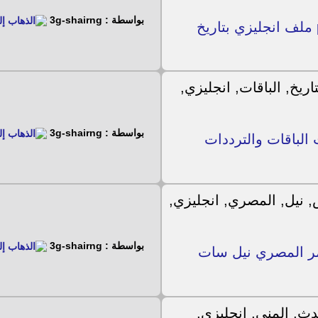
بواسطة : 3g-shairng
من جديد ملف قنوات لجهاز panorama h5 mini ملف انجليزي بتاريخ
بواسطة : 3g-shairng
لباقات والترددات
بواسطة : 3g-shairng
 انجليزي لكيومكس h3 للقمر المصري نيل سات