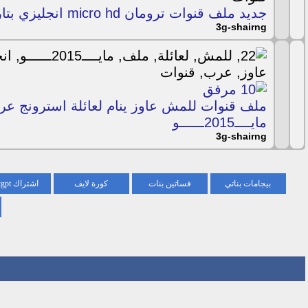
جديد ملف قنوات ترومان micro hd انجليزي بتاريخ 22/مارس 2015
3g-shairng
مايــــ2015ــــــو
3g-shairng
بيجامات بناتي
فساتين بنات
كورة لايف
اشتراك chatgpt