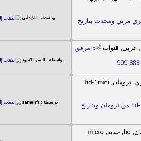
بواسطة : الذيداني
وات لكيومكس المني v1 و2 انجليزي مرتي ومحدث بتاريخ
بواسطة : النسر الاسود
بواسطة : samehfr
ملف قنوات عربي انجليزي لجهاز hd-1mini من ترومان وبتاريخ
15