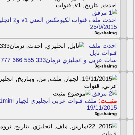
احدث ملف قن
25/9/2015
3g-shairng
احدث ملف
قنوات نايل
سات عربى و انجليزي ترمان333 555 666 777 888 999
3g-shairng
مثبــت:
19/11/2015
3g-shairng