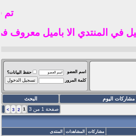
تم فتح 
منتدي الا باميل معروف في الوطن العربي مث
اسم العضو
حفظ البيانات؟
كلمة المرور
مشاركات اليوم
البحث
صفحة 1 من 3
1
>
3
2
مشاركات
المشاهدات
المنتدى