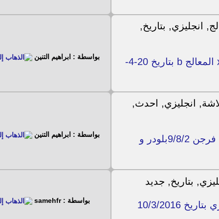
بواسطة : ابراهيم التنين
ملف قنوات نايل سات انجليزي لتــرومان 190 x المعالج b بتاريخ 20-4-
بواسطة : ابراهيم التنين
احدث ملف قنوات عربي و انجليزي للكيوماكس فرجن 9/8/2بلودر و
بواسطة : samehfr