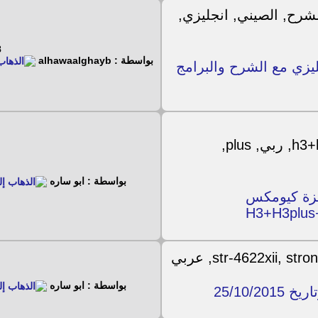
20
بواسطة : alhawaalghayb
زي مع الشرح والبرامج
بواسطة : ابو ساره
هزة كيومكس
H3+H3plus
بواسطة : ابو ساره