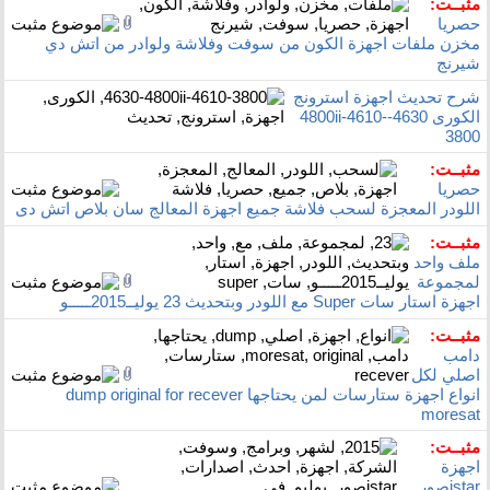
مثبــت:
حصريا
مخزن ملفات اجهزة الكون من سوفت وفلاشة ولوادر من اتش دي
شيرنج
شرح تحديث اجهزة استرونج
الكورى 4630-4800ii-4610-
3800
مثبــت:
حصريا
اللودر المعجزة لسحب فلاشة جميع اجهزة المعالج سان بلاص اتش دى
مثبــت:
ملف واحد
لمجموعة
اجهزة استار سات Super مع اللودر وبتحديث 23 يوليــ2015ـــــو
مثبــت:
دامب
اصلي لكل
انواع اجهزة ستارسات لمن يحتاجها dump original for recever
moresat
مثبــت:
اجهزة
istarصور