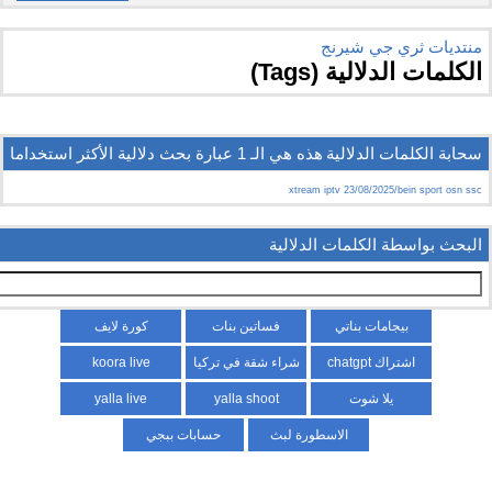
منتديات ثري جي شيرنج
الكلمات الدلالية (Tags)
سحابة الكلمات الدلالية
هذه هي الـ 1 عبارة بحث دلالية الأكثر استخداما
xtream iptv 23/08/2025/bein sport osn ssc
البحث بواسطة الكلمات الدلالية
بيجامات بناتي
فساتين بنات
كورة لايف
اشتراك chatgpt
شراء شقة في تركيا
koora live
يلا شوت
yalla shoot
yalla live
الاسطورة لبث
حسابات ببجي
المباريات