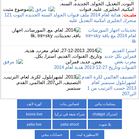
مثبــت:
هداية لعام 2014 ملف قنوات الجولد السنه الجديده البوت 121
متحرك انجليزى امكنية التعديل عليه
تحديثات اجهاز المورسات
لعام 2014 مع باقة tnt+sky
lik
استرا القديم
قمراين بكل جديد
معرب بعض
القنوات وتاريخ 27-12-2013 هدية لعام 2014
التصنيف العالمي لكرة القدم
لشهرايلول سبتمبر لعام
2013 حسب الترتيب من 1
الي207
بيجامات بناتي
فساتين بنات
كورة لايف
اشتراك chatgpt
شراء شقة في تركيا
koora live
يلا شوت
yalla shoot
yalla live
الاسطورة لبث
حسابات ببجي