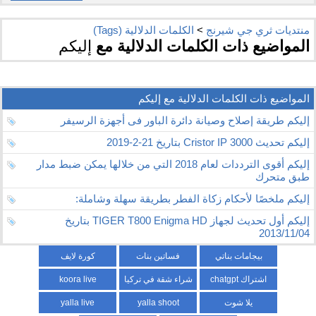
منتديات ثري جي شيرنج
>
الكلمات الدلالية (Tags)
المواضيع ذات الكلمات الدلالية مع
إليكم
المواضيع ذات الكلمات الدلالية مع
إليكم
إليكم طريقة إصلاح وصيانة دائرة الباور فى أجهزة الرسيفر
إليكم تحديث Cristor IP 3000 بتاريخ 21-2-2019
إليكم أقوى الترددات لعام 2018 التي من خلالها يمكن ضبط مدار
طبق متحرك
إليكم ملخصًا لأحكام زكاة الفطر بطريقة سهلة وشاملة:
إليكم أول تحديث لجهاز TIGER T800 Enigma HD بتاريخ
2013/11/04
بيجامات بناتي
فساتين بنات
كورة لايف
اشتراك chatgpt
شراء شقة في تركيا
koora live
يلا شوت
yalla shoot
yalla live