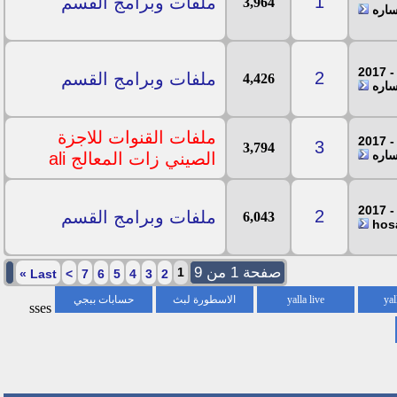
1
ملفات وبرامج القسم
3,964
ساره
2
ملفات وبرامج القسم
4,426
ساره
ملفات القنوات للاجزة
3
3,794
ساره
الصيني زات المعالج ali
2
ملفات وبرامج القسم
6,043
صفحة 1 من 9
1
»
Last
>
7
6
5
4
3
2
yal
yalla live
الاسطورة لبث
حسابات ببجي
sses
المباريات