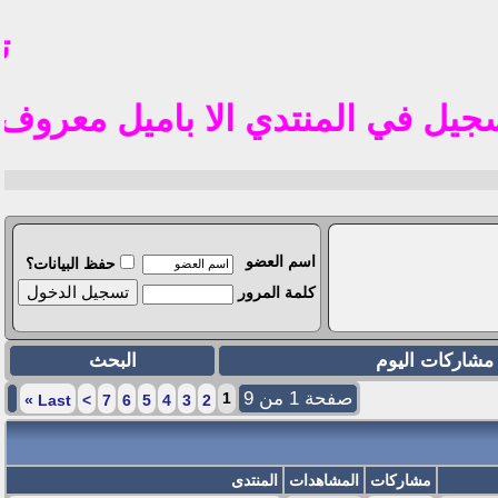
تم 
في المنتدي الا باميل معروف في الوطن العر
اسم العضو
حفظ البيانات؟
كلمة المرور
مشاركات اليوم
البحث
صفحة 1 من 9
1
»
Last
>
7
6
5
4
3
2
مشاركات
المشاهدات
المنتدى