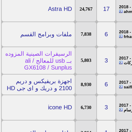
Astra HD
17
24,767
6
ملفات وبرامج القسم
7,838
الرسيفرات الصينية المزوده
3
بــ usb للمعالج ali /
5,803
ركات
GX6108 / Sunplus
اجهزة بريفيكس و دريم
6
8,930
2100 و دريك و اى جى HD
icone HD
3
6,730
رسام