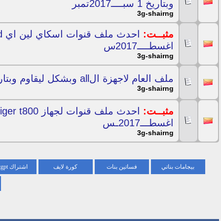
وبتاريخ 1 سبــــ2017تمبر
3g-shairng
مثبــت:
اغسطــــ2017س
3g-shairng
ملف العام لاجهزة الall وبشكل ليقاوم وبتاريخ اليوم 21 اغسطــ2017ـس
3g-shairng
مثبــت:
اغسطـــ2017ـس
3g-shairng
بيجامات بناتي
فساتين بنات
كورة لايف
اشتراك chatgpt