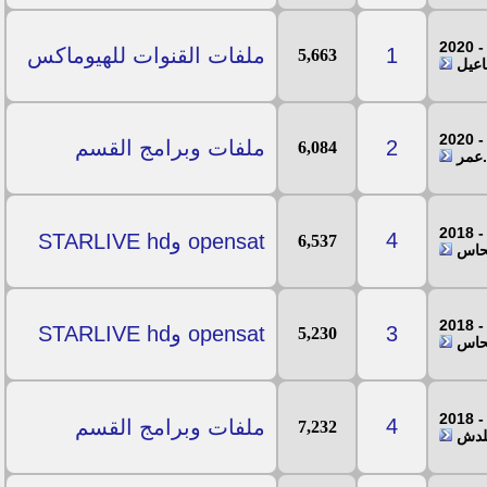
1
ملفات القنوات للهيوماكس
5,663
اعيل
2
ملفات وبرامج القسم
6,084
.عمر
4
opensat وSTARLIVE hd
6,537
نحاس
3
opensat وSTARLIVE hd
5,230
نحاس
4
ملفات وبرامج القسم
7,232
للدش