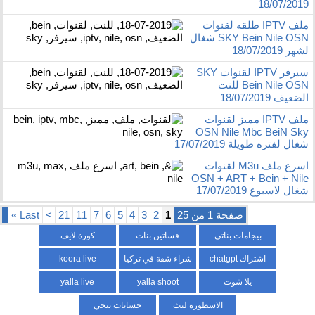
18/07/2019
ملف IPTV طلقه لقنوات
SKY Bein Nile OSN شغال
لشهر 18/07/2019
سيرفر IPTV لقنوات SKY
Bein Nile OSN للنت
الضعيف 18/07/2019
ملف IPTV مميز لقنوات
OSN Nile Mbc BeiN Sky
شغال لفتره طويلة 17/07/2019
اسرع ملف M3u لقنوات
OSN + ART + Bein + Nile
شغال لاسبوع 17/07/2019
صفحة 1 من 25
1
2
3
4
5
6
7
11
21
>
Last
»
بيجامات بناتي
فساتين بنات
كورة لايف
اشتراك chatgpt
شراء شقة في تركيا
koora live
يلا شوت
yalla shoot
yalla live
الاسطورة لبث
حسابات ببجي