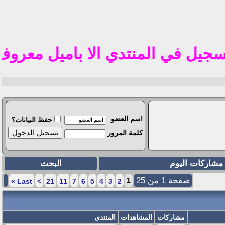
تم 
في المنتدي الا باميل معروف في الوطن العر
اسم العضو
حفظ البيانات؟
كلمة المرور
مشاركات اليوم
البحث
صفحة 1 من 25
1
»
Last
>
21
11
7
6
5
4
3
2
مشاركات
المشاهدات
المنتدى