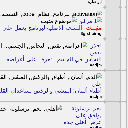
ابو ساره
مثبــت:
النسخة الاصلية لبرنامج يعمل على نظام tion code
3g-shairng
احذر
نقص
النحاس في الجسم.. تعرف على أعراضه
nadjm
أطباء ألمان: المشي والركض يساعدان الق‫
nadjm
نجم برشلونة
يوافق على
عرض أهلي جدة
nadjm