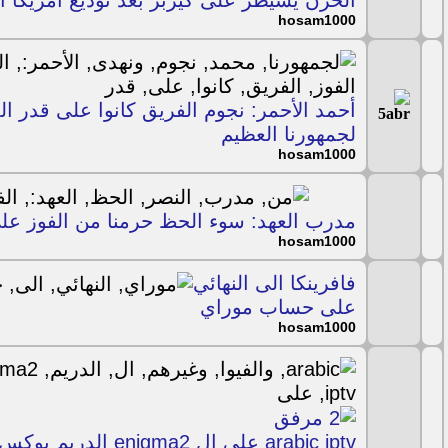
الحزن يسيطر على كيربر بعد توديع أمريكا ال
hosam1000
أحمد الأحمر: نجوم الفريق كانوا على قدر ال
لجمهورنا العظيم
hosam1000
مدرب العهد: سوء الحظ حرمنا من الفوز عل
hosam1000
فافرينكا الى النهائي
على حساب موراي
hosam1000
arabic iptv على ال enigma2