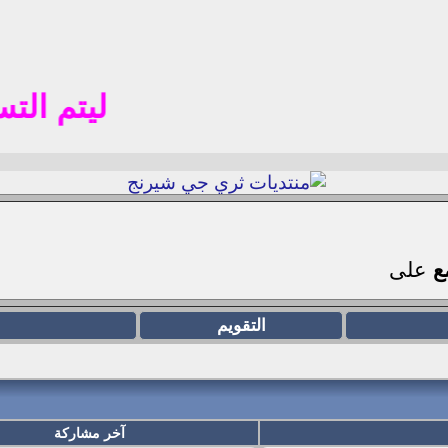
ليتم التسجيل ف
مع
على
التقويم
آخر مشاركة