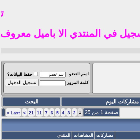
تم ف
ي المنتدي الا باميل معروف في الوطن العرب
اسم العضو
حفظ البيانات؟
كلمة المرور
مشاركات اليوم
البحث
صفحة 1 من 25
1
»
Last
>
21
11
7
6
5
4
3
2
مشاركات
المشاهدات
المنتدى