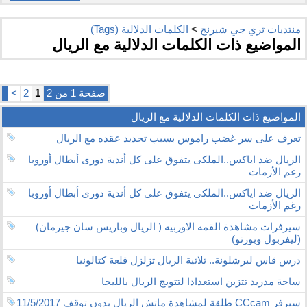
منتديات ثري جي شيرنج
>
الكلمات الدلالية (Tags)
المواضيع ذات الكلمات الدلالية مع
الريال
صفحة 1 من 2
1
2
>
المواضيع ذات الكلمات الدلالية مع
الريال
تعرف على سر غضب راموس بسبب تجديد عقده مع الريال
الريال ضد اياكس..الملكى يتفوق على كل أندية دورى أبطال أوروبا
رغم الأزمات
الريال ضد اياكس..الملكى يتفوق على كل أندية دورى أبطال أوروبا
رغم الأزمات
سيرفرات مشاهدة القمه الاوربيه ( الريال وباريس سان جيرمان)
(ليفربول وبورتو)
درس قاس لبرشلونة.. ثلاثية الريال تزلزل قلعة كتالونيا
ساحة مدريد تتزين استعدادا لتتويج الريال بالليجا
سيرفر CCcam طلقة لمشاهدة ماتش الريال بدون توقف 11/5/2017