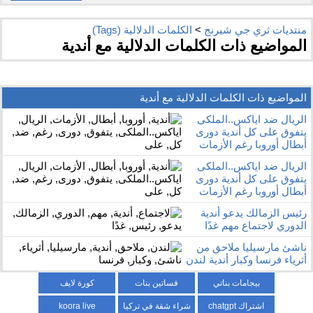
منتديات ثري جي شيرنج
>
الكلمات الدلالية (Tags)
المواضيع ذات الكلمات الدلالية مع
أندية
المواضيع ذات الكلمات الدلالية مع
أندية
الريال ضد اياكس..الملكى
يتفوق على كل أندية دورى
أبطال أوروبا رغم الأزمات
الريال ضد اياكس..الملكى
يتفوق على كل أندية دورى
أبطال أوروبا رغم الأزمات
رئيس الزمالك يدعو أندية
الدوري لاجتماع مهم غدًا
ناشئ مارسيليا ملاحق من
أثرياء فرنسا وكبار أندية لندن
بيجامات بناتي
فساتين بنات
كورة لايف
اشتراك chatgpt
شراء شقة في تركيا
koora live