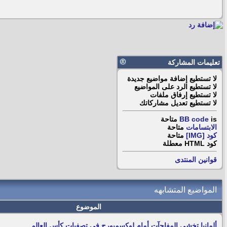
تعليمات المشاركة
لا تستطيع
إضافة مواضيع جديدة
لا تستطيع
الرد على المواضيع
لا تستطيع
إرفاق ملفات
لا تستطيع
تعديل مشاركاتك
is
BB code
متاحة
الابتسامات
متاحة
كود [IMG]
متاحة
كود HTML
معطلة
قوانين المنتدى
المواضيع المتشابهه
الموضوع
ألمانيا تخشى المفاجآت أمام لوكسمبورج فى تصفيات كأس العالم