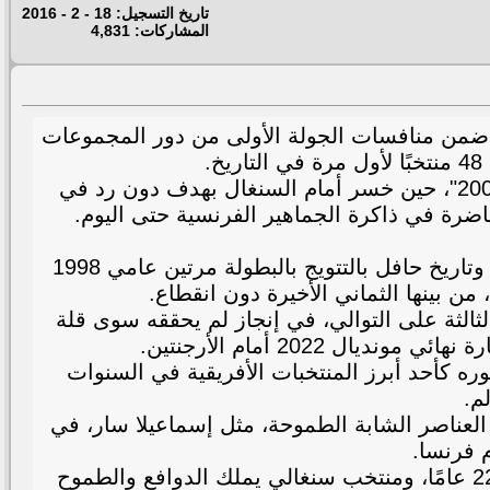
تاريخ التسجيل: 18 - 2 - 2016
المشاركات: 4,831
، ضمن منافسات الجولة الأولى من دور المجموعات
وتحمل المباراة طابعًا ثأريًا وتاريخيًا خاصًا، إذ يدخل المنتخب الفرنسي المواجهة وهو يستحضر "كابوس 2002"، حين خسر أمام السنغال بهدف دون رد في
اضرة في ذاكرة الجماهير الفرنسية حتى اليوم.
ويخوض منتخب فرنسا اللقاء بصفته أحد أبرز المرشحين للمنافسة على اللقب، مستندًا إلى خبرات كبيرة وتاريخ حافل بالتتويج بالبطولة مرتين عامي 1998
ثالثة على التوالي، في إنجاز لم يحققه سوى قلة
2022 أمام الأرجنتين.
ه كأحد أبرز المنتخبات الأفريقية في السنوات
م.
العناصر الشابة الطموحة، مثل إسماعيلا سار، في
وتأتي مواجهة الليلة وسط ترقب كبير، بين منتخب فرنسي يسعى لتفادي سيناريو الافتتاح التاريخي قبل 22 عامًا، ومنتخب سنغالي يملك الدوافع والطموح