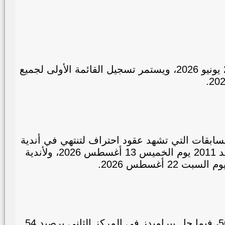
يفتح باب القيد الصيفي (فترة الانتقالات الأولى) لموسم 2026-2027 في مصر رسمياً يوم الأحد الموافق 21 يونيو 2026، ويستمر تسجيل القائمة الأولى لجميع
للمسابقات التي تشهد عقود احتراف لتنتهي في أندية
القسم الأول يوم السبت 15 أغسطس 2026، بينما تنتهي لأندية القسم الثاني والمراحل السنية حتى مواليد 2011 يوم الخميس 13 أغسطس 2026، ولأندية
وكان نادي الزمالك قد توج ببطولة الدوري عن الموسم الماضي 2025-2026، وذلك بوصوله إلى النقطة 56، فيما حل بيراميدز في المركز الثاني برصيد 54