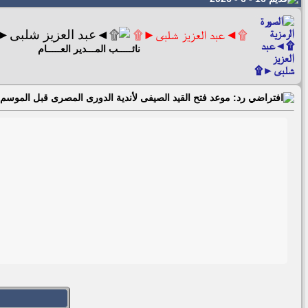
۩◄عبد العزيز شلبى►۩
نائـــــب المـــدير العـــــام
رد: موعد فتح القيد الصيفى لأندية الدورى المصرى قبل الموسم 