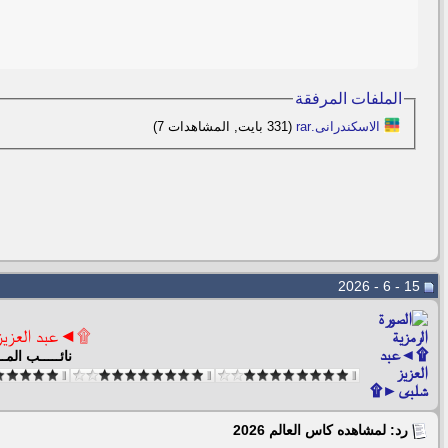
الملفات المرفقة
الاسكندرانى.rar‏
(331 بايت, المشاهدات 7)
15 - 6 - 2026
۩◄عبد العزي
نائـــــب المــ
رد: لمشاهده كاس العالم 2026