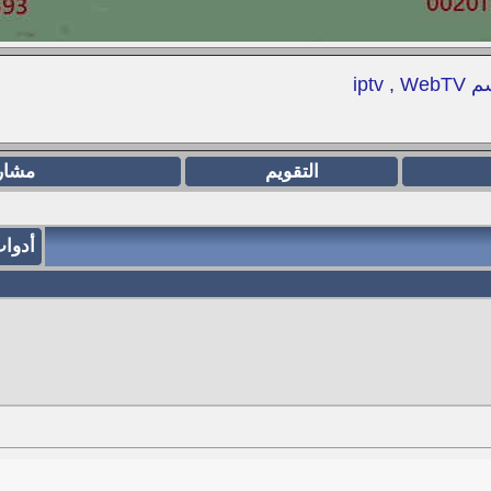
iptv , W
التقويم
مشار
أدوا