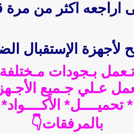
نى اراجعه اكثر من مرة ق
 لأجهزة الإستقبال الض
ـعمل بـجودات مـختلفة
عمل عـلي جـميع الأجـهز
* تحميــــل* الأكــــواد*
بالمرفقات👇