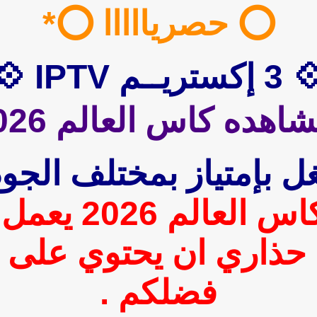
⭕️ حصريااااا ⭕️*
إكستريــم IPTV 💠
اهده كاس العالم 2026
ل بإمتياز بمختلف الجو
اكستريم لمشاه
 حذاري ان يحتوي على 
فضلكم .