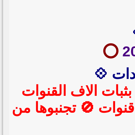
⭕️
دات 💠
ده كاس العالم 2026 يعمل بثبات الاف القنوات
قنوات 🚫 تجنبوها من