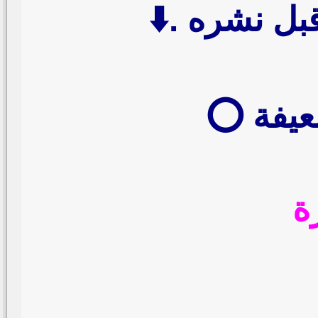
بل نشره .⬇️
عيفة ⭕️
ة