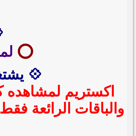
💠 3 
⭕️
لمش
💠 يشتغ
والباقات الرائعة فقط