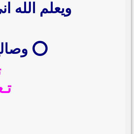
ويعلم الله ا
⭕️ وصالح
ت
تـ