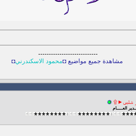
----------------------------
مشاهدة جميع مواضيع ◘
محمود الاسكندرني
◘
ز شلبى►۩
ـدير العـــــام