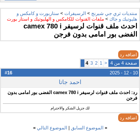
منتديات ثري جي شيرنج
>
الرسيفرات
>
ستاربورت و كامكس و
هليوتيك و جاك
>
ملفات القنوات للكامكس و الهليوتيك و استار بورت
احدث ملف قنوات لرسيفر camex 780 i
الفضى بور امامى بدون فرجن
اضافه رد
صفحة 4 من 4
<
1
2
3
4
16
#
10 - 12 - 2025
احمد جاتا
رد: احدث ملف قنوات لرسيفر camex 780 i الفضى بور امامى بدون
فرجن
لك جزيل الشكر والاحترام
اضافه رد
«
الموضوع السابق
|
الموضوع التالي
»