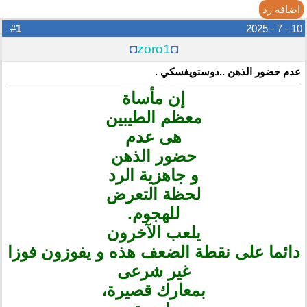
اضافه رد
1
#
10 - 7 - 2025
◘
zoro1
◘
عدم حضور الذهن ..دوستويفسكي .
إن مأساة
معظم الطيبين
هى عدم
حضور الذهن
و جاهزية الرد
لحظة التعرض
للهجوم.
يلعب الآخرون
دائما على نقطة الضعف هذه و يفوزون فوزا
غير شرعى
بمعارك قصيرة،