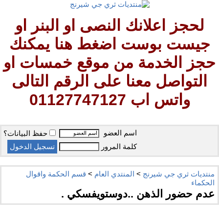
لحجز اعلانك النصى او البنر او
جيست بوست اضغط هنا يمكنك
حجز الخدمة من موقع خمسات او
التواصل معنا على الرقم التالى
واتس اب 01127747127
اسم العضو
حفظ البيانات؟
كلمة المرور
منتديات ثري جي شيرنج
>
المنتدي العام
>
قسم الحكمة واقوال
الحكماء
عدم حضور الذهن ..دوستويفسكي .