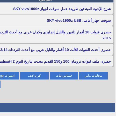
شرح للإخوة المبتدئين طريقة عمل سوفت لجهاز SKY vivo1900z
سوفت جهاز أمامى SKY vivo1900z USB
حصرى قنوات 10 أقمار للفيور والنايل إنجليزى وكمان عربى مع أحدث الترد
2015
حصرى أحدث القنوات للألت 10 أقمار والنايل عربى مع أحدث الترددات2015/3/14
حصرى ملف قنوات ترومان 100 و150 القديم محدث بتاريخ اليوم 2 اغسطس 2014
بيجامات بناتي
فساتين بنات
كورة لايف
اشتراك chatgpt