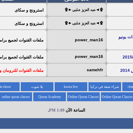
۩◄عبد العزيز شلبى►۩
استرونج و سكاى
۩◄عبد العزيز شلبى►۩
استرونج و سكاى
دات يونيو
power_man16
ملفات القنوات لجميع برام
power_man16
ملفات القنوات لجميع برام
samehfr
ملفات القنوات للترومان و 
شراء شقة في تركيا
koora live
يلا شوت
la shoot
online quran classes
Quran Academy
Online Quran Classes
Online Quran Classes
for kids
for
الساعة الآن
.
1:09 PM