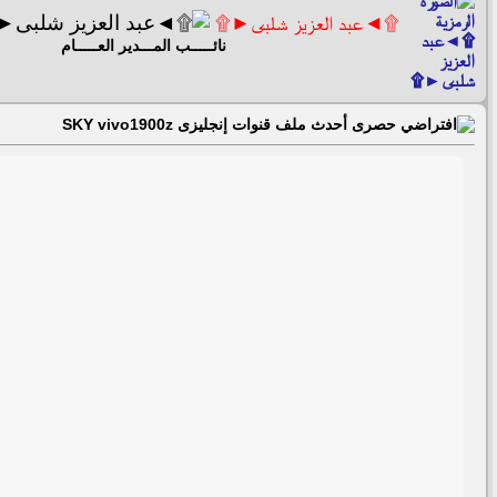
۩◄عبد العزيز شلبى►۩
نائـــــب المـــدير العـــــام
حصرى أحدث ملف قنوات إنجليزى SKY vivo1900z