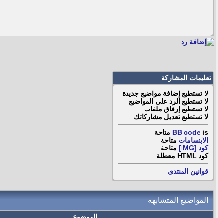
تعليمات المشاركة
لا تستطيع
إضافة مواضيع جديدة
لا تستطيع
الرد على المواضيع
لا تستطيع
إرفاق ملفات
لا تستطيع
تعديل مشاركاتك
is
BB code
متاحة
الابتسامات
متاحة
كود [IMG]
متاحة
كود HTML
معطلة
قوانين المنتدى
المواضيع المتشابهه
الموضوع