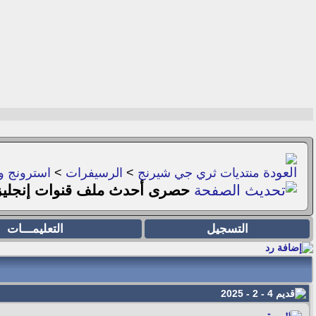
منتديات ثري جي شيرنج
>
الرسيفرات
>
استرونج و
حصرى أحدث ملف قنوات إنجليزى vivo1900z
التسجيل
التعليمـــات
4 - 2 - 2025