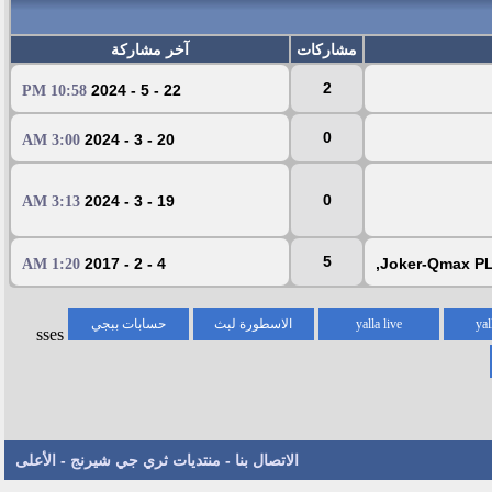
مشاركات
آخر مشاركة
2
22 - 5 - 2024
10:58 PM
0
20 - 3 - 2024
3:00 AM
0
19 - 3 - 2024
3:13 AM
5
4 - 2 - 2017
Joker-Qmax P
1:20 AM
yal
yalla live
الاسطورة لبث
حسابات ببجي
sses
المباريات
الاتصال بنا
-
منتديات ثري جي شيرنج
-
الأعلى