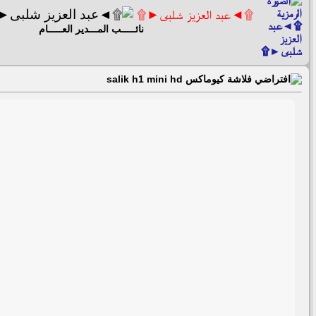
۩◄عبد العزيز شلبى►۩
نائـــــب المـــدير العـــــام
فلاشة كيوماكس salik h1 mini hd