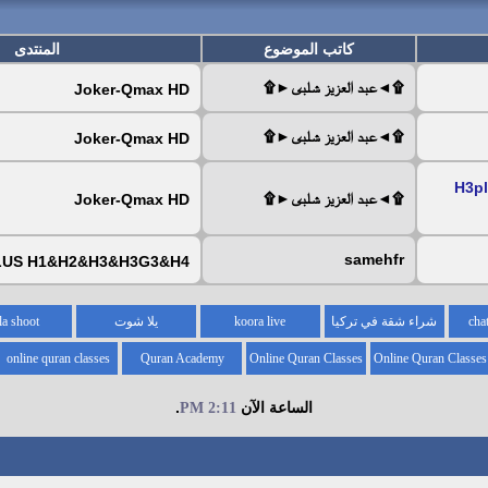
كاتب الموضوع
المنتدى
۩◄عبد العزيز شلبى►۩
Joker-Qmax HD
۩◄عبد العزيز شلبى►۩
Joker-Qmax HD
H3plus-H-
۩◄عبد العزيز شلبى►۩
Joker-Qmax HD
samehfr
LUS H1&H2&H3&H3G3&H4,
شراء شقة في تركيا
koora live
يلا شوت
la shoot
online quran classes
Quran Academy
Online Quran Classes
Online Quran Classes
for kids
for
الساعة الآن
.
2:11 PM