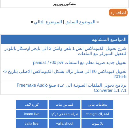
مشكوووووووور
اضافه رد
«
الموضوع السابق
|
الموضوع التالي
»
المواضيع المتشابهه
شرح تحويل الكيوماكس اتش 1 بلص واتش 2 الي تايجر اوسكار باللودر
لتفعيل السيرفر مع الملفات
تحويل جديد ضربة معلم مع الملفات pansat 7700 pvr
تحويل كيوماكس h6 الى ستار تراك بشكل الكيوماكس الاصلى بتاريخ 5-
5-2016
برنامج تحويل الملفات الصوتية الى عدة صيغ Freemake Audio
Converter 1.1.7.1
بيجامات بناتي
فساتين بنات
كورة لايف
اشتراك chatgpt
شراء شقة في تركيا
koora live
يلا شوت
yalla shoot
yalla live