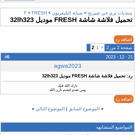
منتديات ثري جي شيرنج
>
صيانة التليفزيون
>
FRESH
>
F
تحميل فلاشة شاشة FRESH موديل 32lh323
اضافه رد
صفحة 2 من 2
<
1
2
6
#
21 - 12 - 2023
agwa2023
رد: تحميل فلاشة شاشة FRESH موديل 32lh323
بارك الله فيك
ومن تقدم لتقدم بأزن الله
اضافه رد
«
الموضوع السابق
|
الموضوع التالي
»
المواضيع المتشابهه