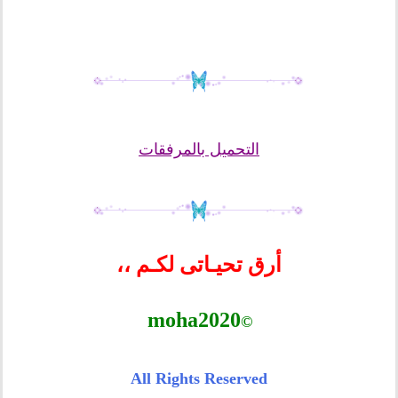
التحميل بالمرفقات
أرق تحيـاتى لكـم ،،
moha2020
f
©
0
All Rights Reserved