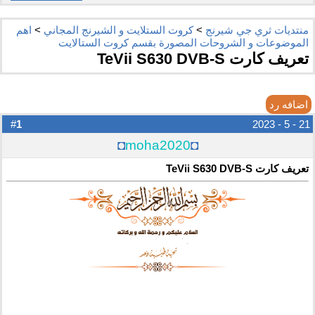
منتديات ثري جي شيرنج
>
كروت الستلايت و الشيرنج المجاني
>
اهم
الموضوعات و الشروحات المصورة بقسم كروت الستالايت
تعريف كارت TeVii S630 DVB-S
اضافه رد
1
#
21 - 5 - 2023
◘
moha2020
◘
تعريف كارت TeVii S630 DVB-S