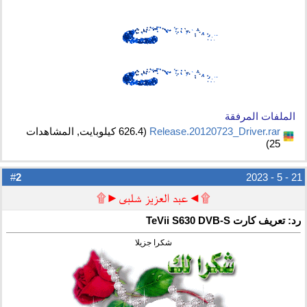
الملفات المرفقة
Release.20120723_Driver.rar‏
(626.4 كيلوبايت, المشاهدات
25)
2
#
21 - 5 - 2023
۩◄عبد العزيز شلبى►۩
رد: تعريف كارت TeVii S630 DVB-S
شكرا جزيلا