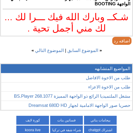
الواجهة BOOTING
شـكــ وبارك الله فيك ـــرا لك ...
لك مني أجمل تحية .
اضافه رد
«
الموضوع السابق
|
الموضوع التالي
»
المواضيع المتشابهه
طلب من الاخوة الافاضل
طلب من الاخوة الاعزاء
مشغل الملتميديا الرائع ذو الواجهة المميزة BS.Player 268.1077
حصريا صور الواجهة الامامية لجهاز Dreamsat 680D HD
بيجامات بناتي
فساتين بنات
كورة لايف
اشتراك chatgpt
شراء شقة في تركيا
koora live