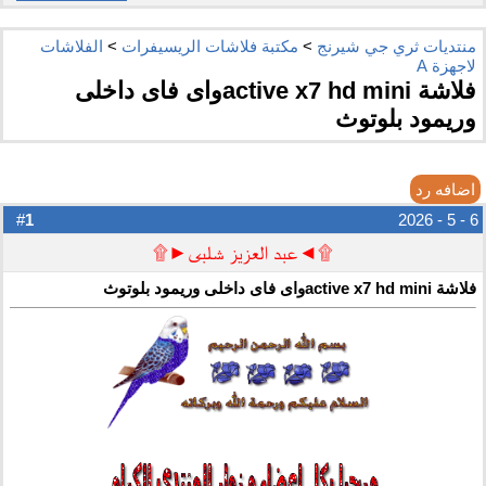
منتديات ثري جي شيرنج
>
مكتبة فلاشات الريسيفرات
>
الفلاشات
لاجهزة A
فلاشة active x7 hd miniواى فاى داخلى
وريمود بلوتوث
اضافه رد
1
#
6 - 5 - 2026
۩◄عبد العزيز شلبى►۩
فلاشة active x7 hd miniواى فاى داخلى وريمود بلوتوث