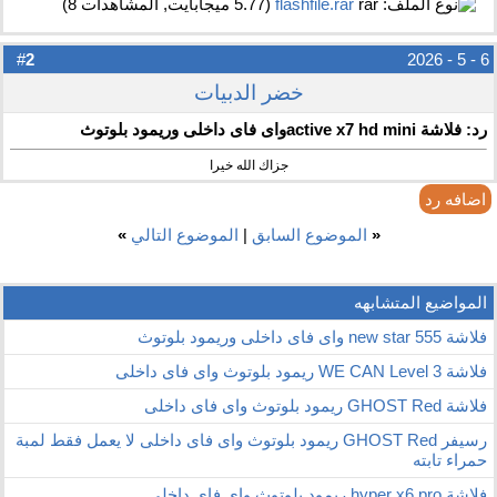
flashfile.rar‏
(5.77 ميجابايت, المشاهدات 8)
2
#
6 - 5 - 2026
خضر الدبيات
رد: فلاشة active x7 hd miniواى فاى داخلى وريمود بلوتوث
جزاك الله خيرا
اضافه رد
«
الموضوع السابق
|
الموضوع التالي
»
المواضيع المتشابهه
فلاشة new star 555 واى فاى داخلى وريمود بلوتوث
فلاشة WE CAN Level 3 ريمود بلوتوث واى فاى داخلى
فلاشة GHOST Red ريمود بلوتوث واى فاى داخلى
رسيفر GHOST Red ريمود بلوتوث واى فاى داخلى لا يعمل فقط لمبة
حمراء تابته
فلاشة hyper x6 pro ريمود بلوتوث واى فاى داخلى