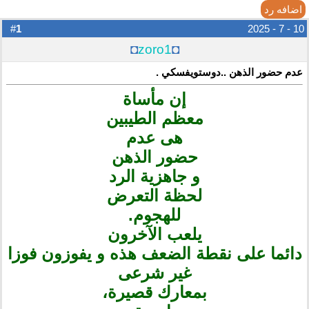
اضافه رد
1
#
10 - 7 - 2025
◘
zoro1
◘
عدم حضور الذهن ..دوستويفسكي .
إن مأساة
معظم الطيبين
هى عدم
حضور الذهن
و جاهزية الرد
لحظة التعرض
للهجوم.
يلعب الآخرون
دائما على نقطة الضعف هذه و يفوزون فوزا
غير شرعى
بمعارك قصيرة،