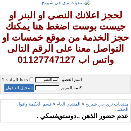
لحجز اعلانك النصى او البنر او
جيست بوست اضغط هنا يمكنك
حجز الخدمة من موقع خمسات او
التواصل معنا على الرقم التالى
واتس اب 01127747127
اسم العضو
حفظ البيانات؟
كلمة المرور
منتديات ثري جي شيرنج
>
المنتدي العام
>
قسم الحكمة واقوال
الحكماء
عدم حضور الذهن ..دوستويفسكي .