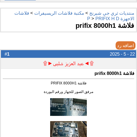
منتديات ثري جي شيرنج
>
مكتبة فلاشات الريسيفرات
>
فلاشات
الاجهزة P
PRIFIX H D
>
فلاشة prifix 8000h1
اضافه رد
1
#
22 - 5 - 2025
۩◄عبد العزيز شلبى►۩
فلاشة prifix 8000h1
فلاشة PRIFIX 8000H1
مرفق الصور للجهاز ورقم البوردة