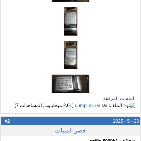
الملفات المرفقة
dump_all.rar‏
(2.61 ميجابايت, المشاهدات 7)
2
#
23 - 5 - 2025
خضر الدبيات
رد: فلاشة prifix 8000h1