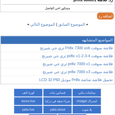
مشكور اخي الفاضل
اضافه رد
«
الموضوع السابق
|
الموضوع التالي
»
المواضيع المتشابهه
فلاشة سوفت Prifix 7300 usb ثري جي شيرنج
فلاشة سوفت prifix v1-2-3-4 ثري جي شيرنج
فلاشة سوفت prifix 7000 v1 ثري جي شيرنج
فلاشة سوفت prifix 7000 v3 ثري جي شيرنج
تحميل فلاشة شاشة Prifix موديل LCD 32 P60
بيجامات بناتي
فساتين بنات
كورة لايف
اشتراك chatgpt
شراء شقة في تركيا
koora live
يلا شوت
yalla shoot
yalla live