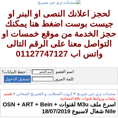
لحجز اعلانك النصى او البنر او
جيست بوست اضغط هنا يمكنك
حجز الخدمة من موقع خمسات او
التواصل معنا على الرقم التالى
واتس اب 01127747127
اسم العضو
حفظ البيانات؟
كلمة المرور
منتديات ثري جي شيرنج
>
كروت الستلايت و الشيرنج المجاني
>
قسم
ملفات وروابط قنوات iptv المجانية
اسرع ملف M3u لقنوات OSN + ART + Bein +
Nile شغال لاسبوع 18/07/2019