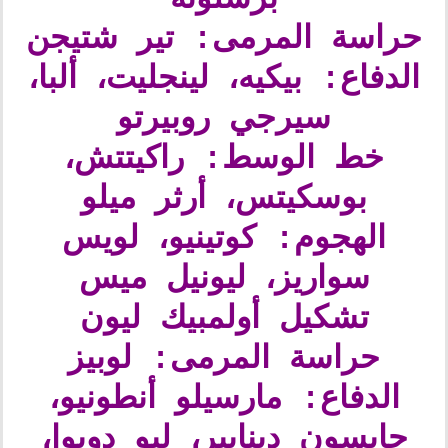
حراسة المرمى: تير شتيجن
الدفاع: بيكيه، لينجليت، ألبا،
سيرجي روبيرتو
خط الوسط: راكيتتش،
بوسكيتس، أرثر ميلو
الهجوم: كوتينيو، لويس
سواريز، ليونيل ميس
تشكيل أولمبيك ليون
حراسة المرمى: لوبيز
الدفاع: مارسيلو أنطونيو،
جايسون دينايير، ليو دوبوا،