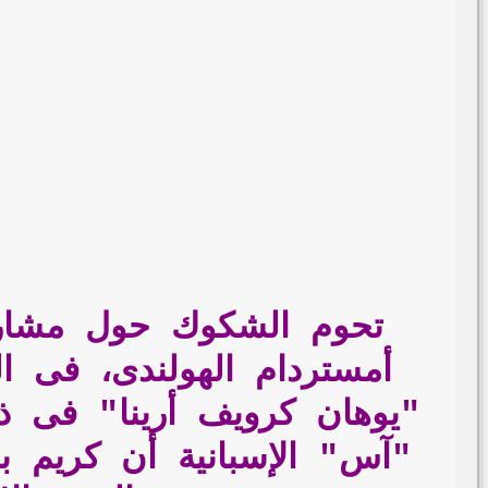
تحوم الشكوك حول مشاركة
أمستردام الهولندى، فى ال
"آس" الإسبانية أن كريم بن