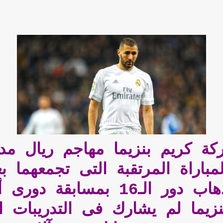
 كريم بنزيما مهاجم ريال مدري
مباراة المرتقبة التى تجمعهما ب
"يوهان كرويف أرينا" فى ذهاب د
زيما لم يشارك فى التدريبات ا