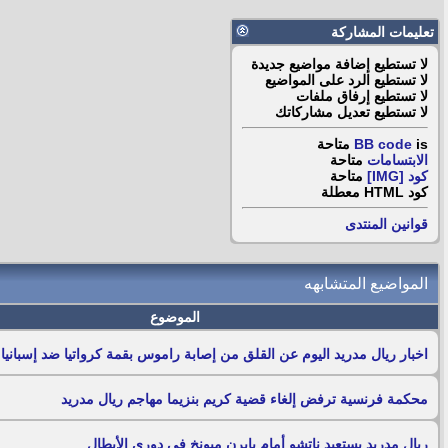
تعليمات المشاركة
لا تستطيع
إضافة مواضيع جديدة
لا تستطيع
الرد على المواضيع
لا تستطيع
إرفاق ملفات
لا تستطيع
تعديل مشاركاتك
is
BB code
متاحة
الابتسامات
متاحة
كود [IMG]
متاحة
كود HTML
معطلة
قوانين المنتدى
المواضيع المتشابهه
الموضوع
اخبار ريال مدريد اليوم عن القلق من إصابة راموس بقمة كرواتيا ضد إسبانيا
محكمة فرنسية ترفض إلغاء قضية كريم بنزيما مهاجم ريال مدريد
ريال مدريد يستعيد ناتشو أمام بايرن ميونخ فى دورى الأبطال