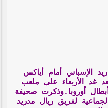
د الإسباني أمام أياكس
عد غد الأربعاء على ملعب
ور الـ16 بمسابقة دورى أبطال أوروبا.وذكرت صحيفة
لجماعية لفريق ريال مدريد