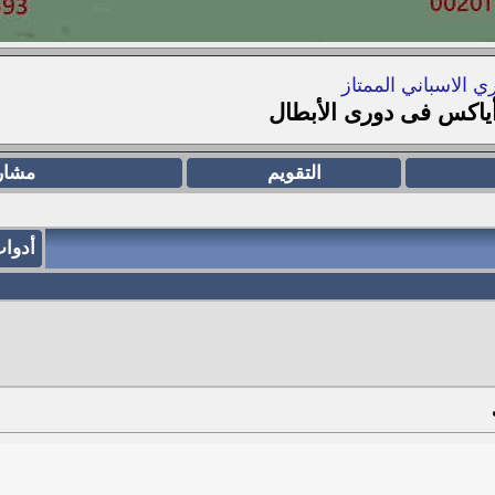
ي الاسباني الممتاز
 أياكس فى دورى الأبطال
التقويم
مشار
أدوا