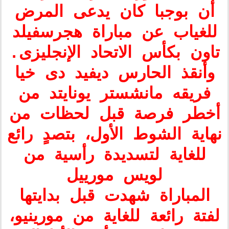
أن بوجبا كان يدعى المرض
للغياب عن مباراة هجرسفيلد
تاون بكأس الاتحاد الإنجليزى.
وأنقذ الحارس ديفيد دى خيا
فريقه مانشستر يونايتد من
أخطر فرصة قبل لحظات من
نهاية الشوط الأول، بتصدٍ رائع
للغاية لتسديدة رأسية من
لويس مورييل
المباراة شهدت قبل بدايتها
لفتة رائعة للغاية من مورينيو،