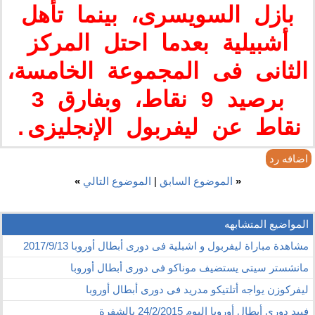
بازل السويسرى، بينما تأهل
أشبيلية بعدما احتل المركز
الثانى فى المجموعة الخامسة،
برصيد 9 نقاط، وبفارق 3
نقاط عن ليفربول الإنجليزى.
اضافه رد
«
الموضوع السابق
|
الموضوع التالي
»
المواضيع المتشابهه
مشاهدة مباراة ليفربول و اشبلية فى دورى أبطال أوروبا 2017/9/13
مانشستر سيتى يستضيف موناكو فى دورى أبطال أوروبا
ليفركوزن يواجه أتلتيكو مدريد فى دورى أبطال أوروبا
فييد دورى أبطال أوروبا اليوم 24/2/2015 بالشفرة