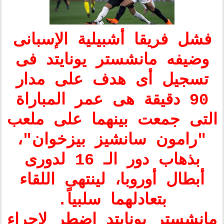
فشل فريقا أشبيلية الإسبانى
وضيفه مانشستر يونايتد فى
تسجيل أى هدف على مدار
90 دقيقة هى عمر المباراة
التى جمعت بينهما على ملعب
"رامون سانشيز بيزخوان"،
بذهاب دور الـ 16 لدورى
أبطال أوروبا، لينتهى اللقاء
بتعادلهما سلبياً.
مانشستر يونايتد اضطر لإجراء