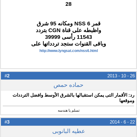
28
قمر NSS 6 ومكانه 95 شرق
واظبطه على قناة CGN بتردد
11543 رأسى 39999
وباقى القنوات ستجد تردداتها على
http://www.lyngsat.com/nss6.html
2
#
26 - 10 - 2013
حماده حمص
رد: الأقمار التى يمكن استقبالها بالشرق الأوسط وافضل الترددات
وموقعها
تسلم يا هندسه
3
#
22 - 6 - 2014
عطيه البانوبى