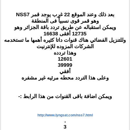
بعد ذلك وعند الموقع 22 غرب يوجد قمر NSS7
وهو قمر قوى نسبياً فى المنطقة
ويمكن استقباله عن طريق تردد باقة الجزائر وهو
12735 أفقى 16638
وللتنزيل الفضائي هناك قنوات داتا كثيره أهمها ما تستخدمه
الشركات المزوده للإنترنيت
وهذا تردده
12601
39999
أفقي
وعلى هذا التردد محطه مرئيه غير مشفره
ويمكن اضافة باقى القنوات من هذا الرابط :-
http://www.lyngsat.com/nss7.html
.
3