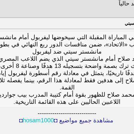
سيتي
مباراة المقبلة التي سيخوضها ليفربول أمام مانشستر س
 «الاتحاد»، ضمن منافسات الدور ربع النهائي في بطولة
مانشستر سيتي ضد ليفربول
م 26 للنجم المصري محمد صلاح أمام مانشستر سيتي الذي يضم الل
عة 8 أخرى، ليؤكد حضوره الدائم في المواجهات الكبرى.
ا تاريخيًا، يتمثل في معادلة رقم أسطورة ليفربول إيا
ًا، ويحتاج محمد صلاح إلى هدفين فقط لمعادلة هذا الرقم، بينما 
القمة.
ي محمد صلاح للظهور بقوة أمام كتيبة المدرب بيب جوارد
اللاعبين الحاليين على هذه القائمة التاريخية.
----------------------------
مشاهدة جميع مواضيع ◘
hosam1000
◘