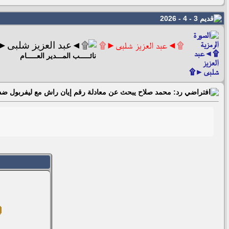
3 - 4 - 2026
۩◄عبد العزيز شلبى►۩
نائـــــب المـــدير العـــــام
رد: محمد صلاح يبحث عن معادلة رقم إيان راش مع ليفربول ض