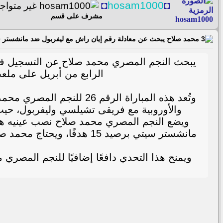
◘
hosam1000
◘
مشرف على قسم
محمد صلاح يبحث عن معادلة رقم إيان راش مع ليفربول ضد مانشستر 
يبحث النجم المصري محمد صلاح عن التسجيل في ال
الرابع من أبريل على ملعب
وتُعد هذه المباراة الرق
والأوروبية مع فريقى تشيلسي وليفربول، حيث ترك بصمة واضحة بتسجيله 13 هدفًا وصنا
ويضع النجم المصري محمد صلاح نصب عينيه هدفً
مانشستر سيتي برصيد 15 هدف
ويمنح هذا التحدي دافعًا إضافيًا للنجم المصر