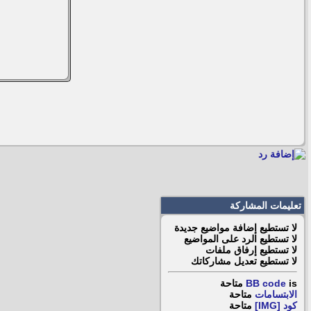
تعليمات المشاركة
لا تستطيع
إضافة مواضيع جديدة
لا تستطيع
الرد على المواضيع
لا تستطيع
إرفاق ملفات
لا تستطيع
تعديل مشاركاتك
is
BB code
متاحة
الابتسامات
متاحة
كود [IMG]
متاحة