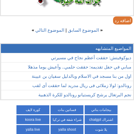
اضافه رد
«
الموضوع السابق
|
الموضوع التالي
»
المواضيع المتشابهه
ديوكوفيتش: حققت أعظم نجاح في مسيرتي
مبابي في حفل تقديمه: حققت حلمي.. وأعيش يوما مذهلا
اول من بنا مسجد في الاسلام وبالدليل سفيان بن عيينة
رونالدو: لولا زملائى فى ريال مدريد لما حققت أى لقب
نجم البرتغال يرشح كريستيانو رونالدو للكرة الذهبية
بيجامات بناتي
فساتين بنات
كورة لايف
اشتراك chatgpt
شراء شقة في تركيا
koora live
يلا شوت
yalla shoot
yalla live