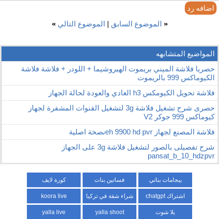
اضافه رد
«
الموضوع السابق
|
الموضوع التالي
»
المواضيع المتشابهه
حصريا فلاشة الميني بريموت الهيروشيما + اللودر + فلاشة فلاشة
الكيوماكس 999 بالريموت
فلاشة تحويل الكيومكس h3 العادي والعودة لحالة الجهاز
حصرى شرح تشغيل فلاشة 3g لتشغيل القنوات المشفرة لجهاز
كيوماكس 999 جوكر V2
فلاشة المصنع لجهاز eh 9900 hd pvrنصخة اصلية
شرح تفصيلى بالصور لتشغيل فلاشة 3g على الجهاز
pansat_b_10_hdzpvr
بيجامات بناتي
فساتين بنات
كورة لايف
اشتراك chatgpt
شراء شقة في تركيا
koora live
يلا شوت
yalla shoot
yalla live