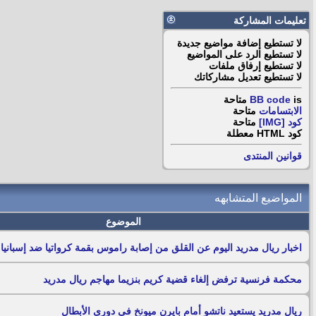
تعليمات المشاركة
لا تستطيع
إضافة مواضيع جديدة
لا تستطيع
الرد على المواضيع
لا تستطيع
إرفاق ملفات
لا تستطيع
تعديل مشاركاتك
is
BB code
متاحة
الابتسامات
متاحة
كود [IMG]
متاحة
كود HTML
معطلة
قوانين المنتدى
المواضيع المتشابهه
الموضوع
اخبار ريال مدريد اليوم عن القلق من إصابة راموس بقمة كرواتيا ضد إسبانيا
محكمة فرنسية ترفض إلغاء قضية كريم بنزيما مهاجم ريال مدريد
ريال مدريد يستعيد ناتشو أمام بايرن ميونخ فى دورى الأبطال