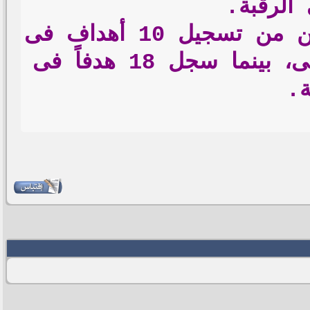
 الرقبة.
ويقدم كريم بنزيما مستويات رائعة مع ريال مدريد، حيث تمكن من تسجيل 10 أهداف فى
23 مباراة خاضها مع الفريق الملكى بمسابقة الدورى الإسبانى، بينما سجل 18 هدفاً فى
ة.