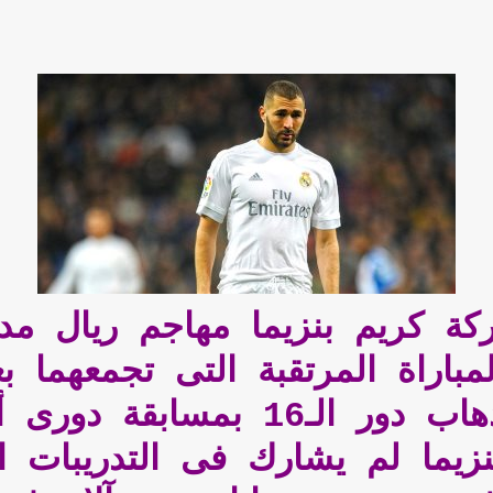
 كريم بنزيما مهاجم ريال مدري
مباراة المرتقبة التى تجمعهما ب
"يوهان كرويف أرينا" فى ذهاب د
زيما لم يشارك فى التدريبات ا