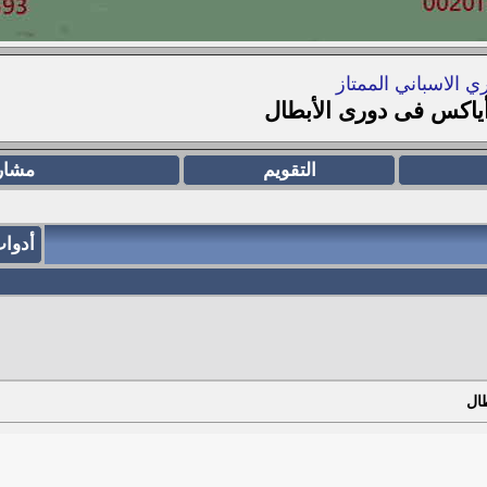
ي الاسباني الممتاز
 أياكس فى دورى الأبطال
التقويم
مشار
أدوا
طال