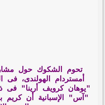
تحوم الشكوك حول مشاركة
أمستردام الهولندى، فى ال
"آس" الإسبانية أن كريم بن