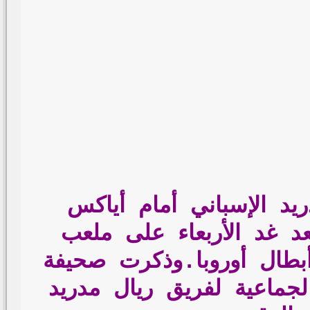
د الإسباني أمام أياكس
عد غد الأربعاء على ملعب
ور الـ16 بمسابقة دورى أبطال أوروبا.وذكرت صحيفة
لجماعية لفريق ريال مدريد