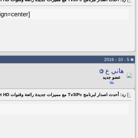
[align=center][/align] يا استاذي الفاضل البرنامج مرفوع مفيرس ارجو الاهتمام
5 - 10 - 2016
هاني ع
عضو جديد
رد: أحدث اصدار لبرنامج Tv3lPc مع مميزات جديدة رائعة وقنوات beIN Sport HD جودة فاثقة 06/04