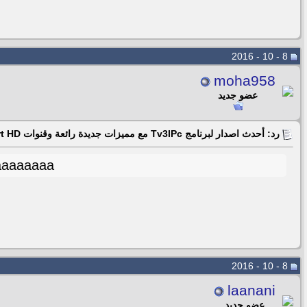
8 - 10 - 2016
moha958
عضو جديد
رد: أحدث اصدار لبرنامج Tv3lPc مع مميزات جديدة رائعة وقنوات beIN Sport HD جودة فاثقة 06/04
aaaaaaaa
8 - 10 - 2016
laanani
عضو جديد