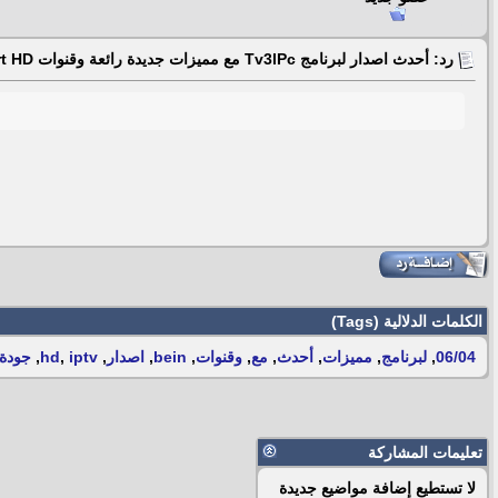
رد: أحدث اصدار لبرنامج Tv3lPc مع مميزات جديدة رائعة وقنوات beIN Sport HD جودة فاثقة 06/04
الكلمات الدلالية (Tags)
06/04
,
لبرنامج
,
مميزات
,
أحدث
,
مع
,
وقنوات
,
bein
,
اصدار
,
iptv
,
hd
,
جودة
تعليمات المشاركة
لا تستطيع
إضافة مواضيع جديدة