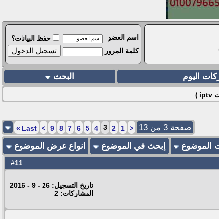
اسم العضو
حفظ البيانات؟
كلمة المرور
كات اليوم
البحث
 )
صفحة 3 من 13
3
»
Last
>
9
8
7
6
5
4
2
1
<
ت الموضوع
إبحث في الموضوع
انواع عرض الموضوع
11
#
تاريخ التسجيل: 26 - 9 - 2016
المشاركات: 2