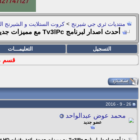
منتديات ثري جي شيرنج
>
كروت الستلايت و الشيرنج ال
أحدث اصدار لبرنامج Tv3lPc مع مميزات جديدة رائعة وقنوات beIN Sport HD جودة فاثقة 06/04
التسجيل
التعليمـــات
قسم ملفا
26 - 9 - 2016
محمد عوض عبدالواحد
عضو جديد
رد: أحدث اصدار لبرنامج Tv3lPc مع مميزات جديدة رائعة وقنوات beIN Sport HD جودة فاثقة 06/04