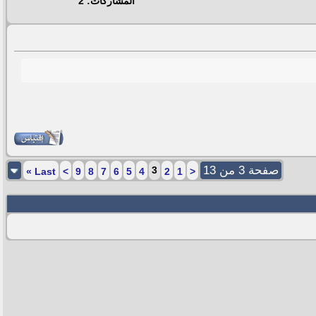
المشاركات: 2
صفحة 3 من 13
3
»
Last
>
9
8
7
6
5
4
2
1
<