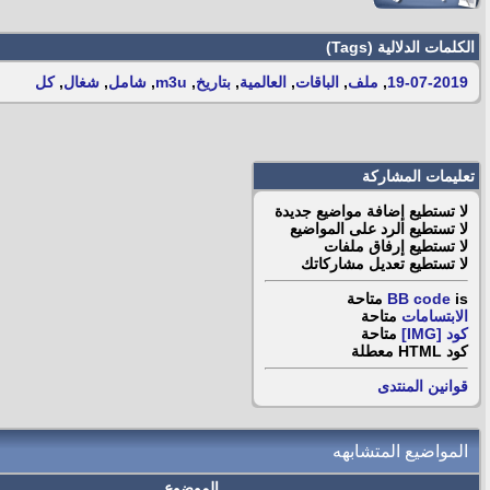
الكلمات الدلالية (Tags)
19-07-2019
,
ملف
,
الباقات
,
العالمية
,
بتاريخ
,
m3u
,
شامل
,
شغال
,
كل
تعليمات المشاركة
لا تستطيع
إضافة مواضيع جديدة
لا تستطيع
الرد على المواضيع
لا تستطيع
إرفاق ملفات
لا تستطيع
تعديل مشاركاتك
is
BB code
متاحة
الابتسامات
متاحة
كود [IMG]
متاحة
كود HTML
معطلة
قوانين المنتدى
المواضيع المتشابهه
الموضوع