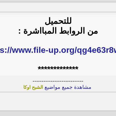
للتحميل
من الروابط المبااشرة :
ps://www.file-up.org/qg4e63r8
*************
----------------------------
مشاهدة جميع مواضيع
الشبح اوكا