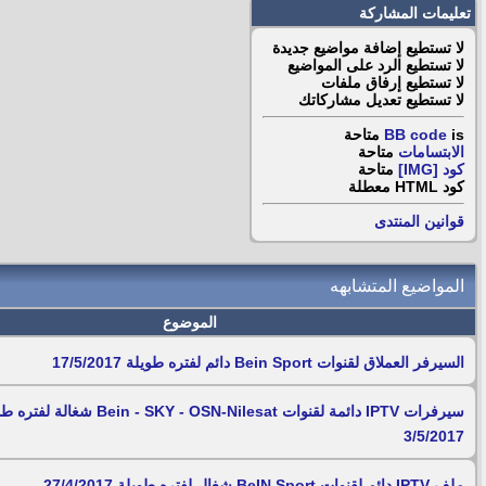
تعليمات المشاركة
لا تستطيع
إضافة مواضيع جديدة
لا تستطيع
الرد على المواضيع
لا تستطيع
إرفاق ملفات
لا تستطيع
تعديل مشاركاتك
is
BB code
متاحة
الابتسامات
متاحة
كود [IMG]
متاحة
كود HTML
معطلة
قوانين المنتدى
المواضيع المتشابهه
الموضوع
السيرفر العملاق لقنوات Bein Sport دائم لفتره طويلة 17/5/2017
سيرفرات IPTV دائمة لقنوات Bein - SKY - OSN-Nilesat شغال
3/5/2017
ملف IPTV دائم لقنوات BeIN Sport شغال لفتره طويلة 27/4/2017