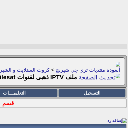
منتديات ثري جي شيرنج
>
كروت الستلايت و الشيرن
ملف IPTV ذهبى لقنوات Bein Sport , OSN , Nilesat دائم لفتره طويلة 27/05/2017
التسجيل
التعليمـــات
قسم ملفا