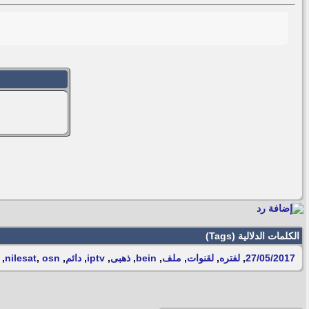
الكلمات الدلالية (Tags)
27/05/2017
,
لفتره
,
لقنوات
,
ملف
,
bein
,
ذهبى
,
iptv
,
دائم
,
osn
,
nilesat
,