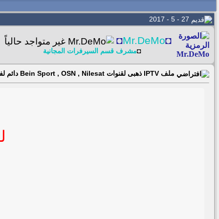
27 - 5 - 2017
◘
Mr.DeMo
◘
◘
مشرف قسم السيرفرات المجانية
ملف IPTV ذهبى لقنوات Bein Sport , OSN , Nilesat دائم لفتره طويلة 27/05/2017
لقنو