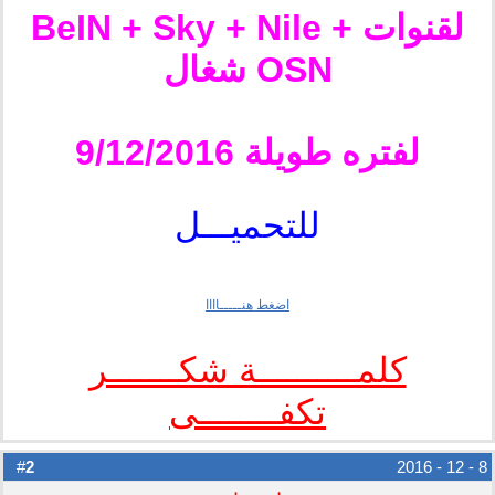
لقنوات BeIN + Sky + Nile +
OSN شغال
لفتره طويلة 9/12/2016
للتحميـــل
اضغط هنـــــاااا
كلمــــــــــة شكـــــــر
تكفــــــــى
2
#
8 - 12 - 2016